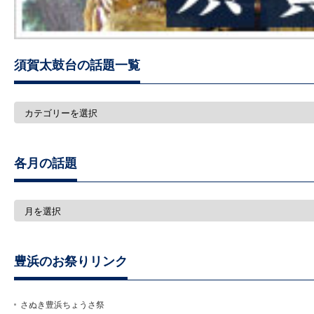
須賀太鼓台の話題一覧
須
賀
太
鼓
台
各月の話題
の
話
題
一
各
覧
月
の
話
題
豊浜のお祭りリンク
さぬき豊浜ちょうさ祭