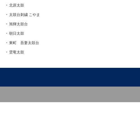
北原太鼓
太鼓台刺繍 こやま
旭輝太鼓台
朝日太鼓
東町 吾妻太鼓台
雲竜太鼓