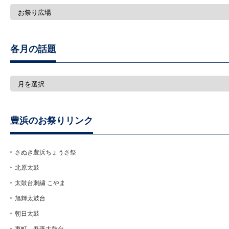
須
賀
太
鼓
台
各月の話題
の
話
題
一
各
覧
月
の
話
題
豊浜のお祭りリンク
さぬき豊浜ちょうさ祭
北原太鼓
太鼓台刺繍 こやま
旭輝太鼓台
朝日太鼓