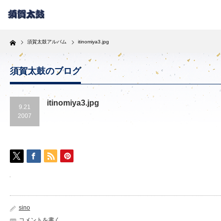
Home
須賀太鼓アルバム
itinomiya3.jpg
須賀太鼓のブログ
itinomiya3.jpg
9.21
2007
sino
コメントを書く