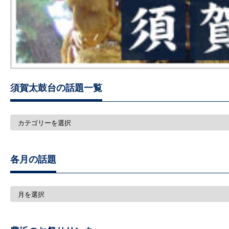
須賀太鼓台の話題一覧
須
賀
太
鼓
台
各月の話題
の
話
題
一
各
覧
月
の
話
題