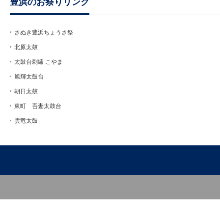
豊浜のお祭りリンク
さぬき豊浜ちょうさ祭
北原太鼓
太鼓台刺繍 こやま
旭輝太鼓台
朝日太鼓
東町 吾妻太鼓台
雲竜太鼓