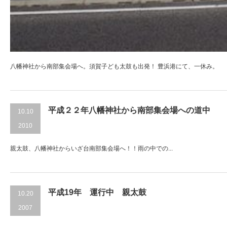
八幡神社から南部集会場へ。須賀子ども太鼓も出発！ 豊浜港にて、一休み。
平成２２年八幡神社から南部集会場への道中
10.10
2010
親太鼓、八幡神社からいざ台南部集会場へ！！雨の中での...
平成19年 運行中 親太鼓
10.20
2007