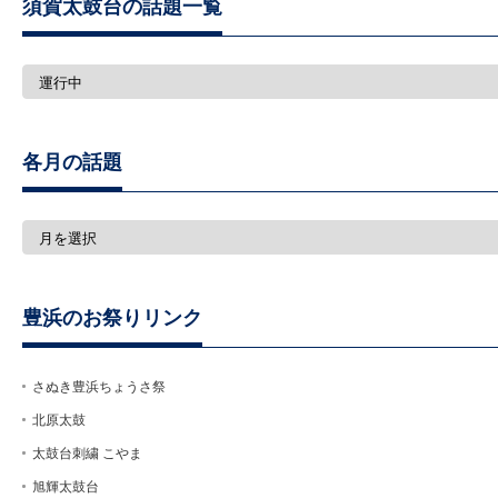
須賀太鼓台の話題一覧
須
賀
太
鼓
台
各月の話題
の
話
題
一
各
覧
月
の
話
題
豊浜のお祭りリンク
さぬき豊浜ちょうさ祭
北原太鼓
太鼓台刺繍 こやま
旭輝太鼓台