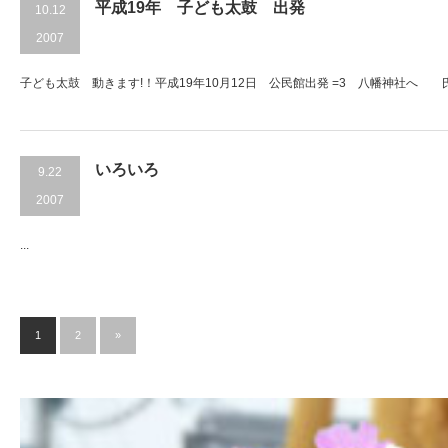
平成19年 子ども太鼓 出発
10.12
2007
子ども太鼓 動きます!！平成19年10月12日 公民館出発 =3 八幡神社へ 氏参
いろいろ
9.22
2007
...
1
2
»