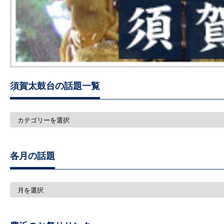
須賀太鼓台の話題一覧
須
賀
太
鼓
台
各月の話題
の
話
題
一
各
覧
月
の
話
題