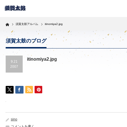
Home
須賀太鼓アルバム
itinomiya2.jpg
須賀太鼓のブログ
itinomiya2.jpg
9.21
2007
sino
コメントを書く