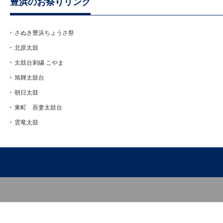
豊浜のお祭りリンク
さぬき豊浜ちょうさ祭
北原太鼓
太鼓台刺繍 こやま
旭輝太鼓台
朝日太鼓
東町 吾妻太鼓台
雲竜太鼓