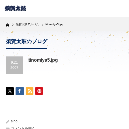
Home
須賀太鼓アルバム
itinomiya5.jpg
須賀太鼓のブログ
itinomiya5.jpg
9.21
2007
sino
コメントを書く