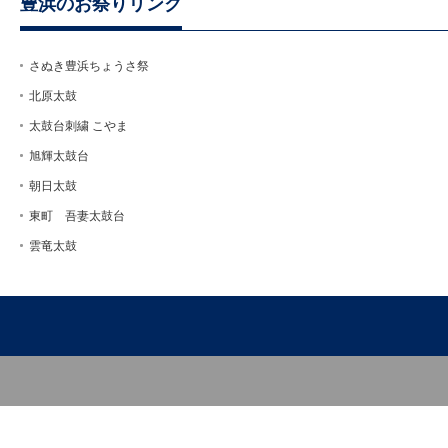
豊浜のお祭りリンク
さぬき豊浜ちょうさ祭
北原太鼓
太鼓台刺繍 こやま
旭輝太鼓台
朝日太鼓
東町 吾妻太鼓台
雲竜太鼓