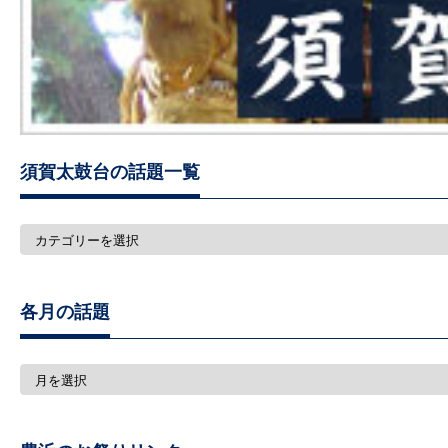
須賀太鼓台の話題一覧
須
賀
太
鼓
台
各月の話題
の
話
題
一
各
覧
月
の
話
題