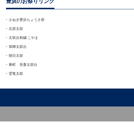
豊浜のお祭りリンク
さぬき豊浜ちょうさ祭
北原太鼓
太鼓台刺繍 こやま
旭輝太鼓台
朝日太鼓
東町 吾妻太鼓台
雲竜太鼓