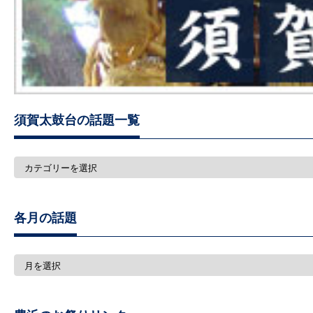
須賀太鼓台の話題一覧
須
賀
太
鼓
台
各月の話題
の
話
題
一
各
覧
月
の
話
題