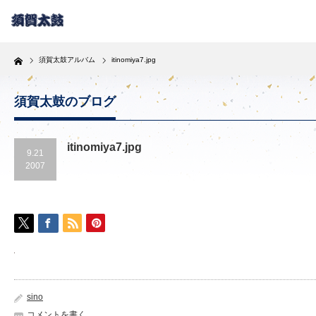
Home
須賀太鼓アルバム
itinomiya7.jpg
須賀太鼓のブログ
itinomiya7.jpg
9.21
2007
sino
コメントを書く